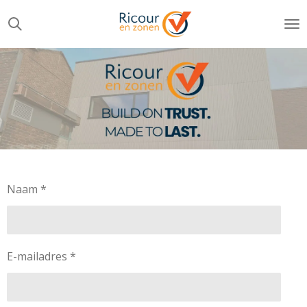
Ga
direct
naar
de
hoofdinhoud
Naam *
E-mailadres *